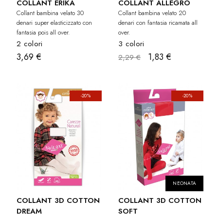
COLLANT ERIKA
COLLANT ALLEGRO
Collant bambina velato 30
Collant bambina velato 20
denari super elasticizzato con
denari con fantasia ricamata all
fantasia pois all over.
over.
2 colori
3 colori
3,69 €
1,83 €
2,29 €
-20%
-20%
NEONATA
COLLANT 3D COTTON
COLLANT 3D COTTON
DREAM
SOFT