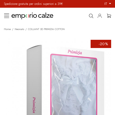
IT
Spedizione gratuita per ordini superiori a 39€
navigazione
☰
Toggle
Home
Neonato
COLLANT 3D PRIMIZIA COTTON
-20%