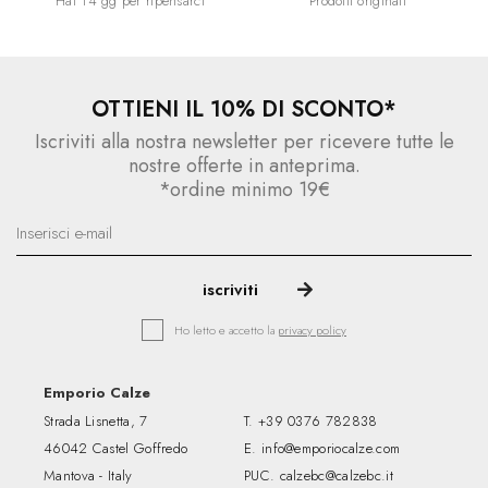
Hai 14 gg per ripensarci
Prodotti originali
OTTIENI IL 10% DI SCONTO*
Iscriviti alla nostra newsletter per ricevere tutte le
nostre offerte in anteprima.
*ordine minimo 19€
Ho letto e accetto la
privacy policy
Emporio Calze
Strada Lisnetta, 7
T.
+39 0376 782838
46042 Castel Goffredo
E.
info@emporiocalze.com
Mantova - Italy
PUC.
calzebc@calzebc.it