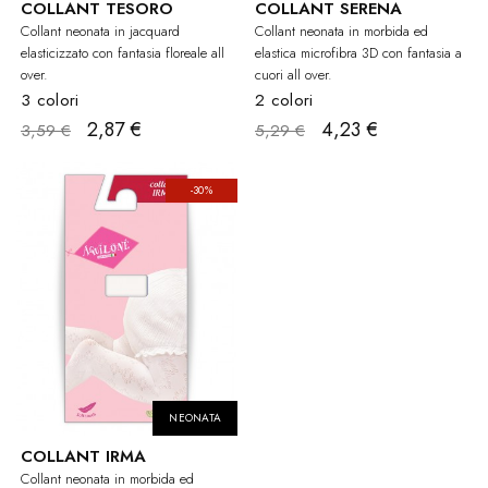
COLLANT TESORO
COLLANT SERENA
Collant neonata in jacquard
Collant neonata in morbida ed
elasticizzato con fantasia floreale all
elastica microfibra 3D con fantasia a
over.
cuori all over.
3 colori
2 colori
2,87 €
4,23 €
3,59 €
5,29 €
-30%
NEONATA
COLLANT IRMA
Collant neonata in morbida ed