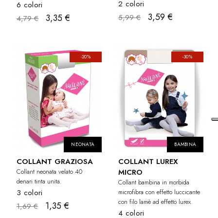
2 colori
6 colori
3,59 €
3,35 €
5,99 €
4,79 €
-20%
-30%
NEONATA
BAMBINA
COLLANT GRAZIOSA
COLLANT LUREX
Collant neonata velato 40
MICRO
denari tinta unita.
Collant bambina in morbida
3 colori
microfibra con effetto luccicante
con filo lamè ad effetto lurex.
1,35 €
1,69 €
4 colori