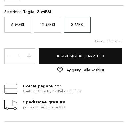
Seleziona Taglia:
3 MESI
6 MESI
12 MESI
3 MESI
Guida alle taglie
AGGIUNGI AL CARRELLO
favorite_border
Aggiungi alla wishlist
Potrai pagare con
Carte di Credito, PayPal e Bonifico
Spedizione gratuita
per ordini superiori a 39€