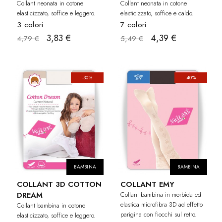
Collant neonata in cotone
Collant neonata in cotone
elasticizzato, soffice e leggero.
elasticizzato, soffice e caldo.
3 colori
7 colori
3,83 €
4,39 €
4,79 €
5,49 €
-30%
-40%
BAMBINA
BAMBINA
COLLANT 3D COTTON
COLLANT EMY
DREAM
Collant bambina in morbida ed
elastica microfibra 3D ad effetto
Collant bambina in cotone
parigina con fiocchi sul retro.
elasticizzato, soffice e leggero.