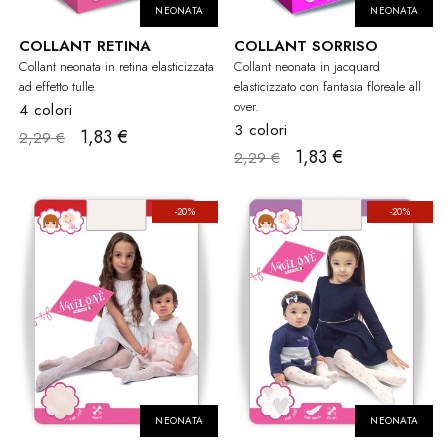
NEONATA
NEONATA
COLLANT RETINA
COLLANT SORRISO
Collant neonata in retina elasticizzata
Collant neonata in jacquard
ad effetto tulle.
elasticizzato con fantasia floreale all
over.
4 colori
3 colori
1,83 €
2,29 €
1,83 €
2,29 €
-20%
-20%
NEONATA
NEONATA