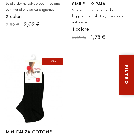
Soletta donna salvapiede in cotone
SMILE – 2 PAIA
con merletto, elastica e igienica.
2 paia – cuscinetto morbido
2 colori
leggermente imbottito, invisibile e
antiscivolo.
2,02 €
2,89 €
1 colore
1,75 €
3,49 €
-20%
FILTRO
MINICALZA COTONE