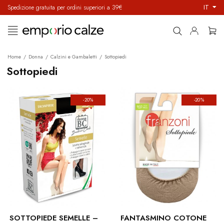
IT
Spedizione gratuita per ordini superiori a 39€
navigazione
☰
Toggle
Home
Donna
Calzini e Gambaletti
Sottopiedi
Sottopiedi
-20%
-20%
SOTTOPIEDE SEMELLE –
FANTASMINO COTONE