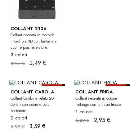
COLLANT 2106
Collant neonata in morbida
microfibra 3D con fantasia a
cuori e pois reversibile.
3 colori
2,49 €
4,99 €
-40%
-50%
BAMBINA
NEO
COLLANT CAROLA
COLLANT FRIDA
Collant bambina velato 20
Collant neonata in cotone
denari con cuore e pois
melange con fantasia trecce.
posteriore.
1 colore
2 colori
2,95 €
5,89 €
3,59 €
5,99 €