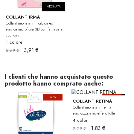
NEONATA
COLLANT IRMA
Collant neonata in morbida ed
elastica microfibra 3D con fantasia a
cuoricini.
1 colore
3,91 €
5,59 €
I clienti che hanno acquistato questo
prodotto hanno comprato anche:
-50%
-20%
NEO
COLLANT RETINA
Collant neonata in retina
elasticizzata ad effetto tulle.
4 colori
1,83 €
2,29 €