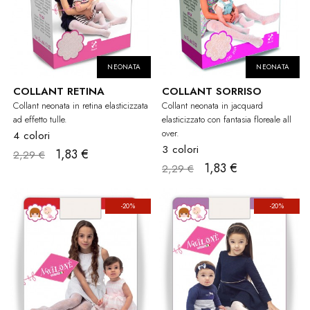
NEONATA
NEONATA
COLLANT RETINA
COLLANT SORRISO
Collant neonata in retina elasticizzata
Collant neonata in jacquard
ad effetto tulle.
elasticizzato con fantasia floreale all
over.
4 colori
3 colori
1,83 €
2,29 €
1,83 €
2,29 €
-20%
-20%