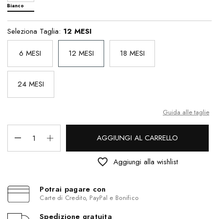
Bianco
Seleziona Taglia:
12 MESI
6 MESI
12 MESI
18 MESI
24 MESI
Guida alle taglie
AGGIUNGI AL CARRELLO
favorite_border
Aggiungi alla wishlist
Potrai pagare con
Carte di Credito, PayPal e Bonifico
Spedizione gratuita