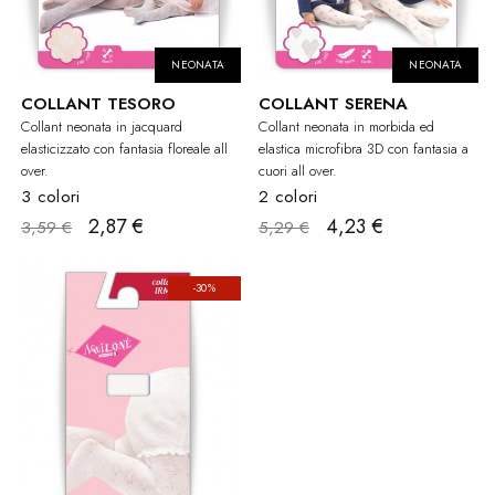
NEONATA
NEONATA
COLLANT TESORO
COLLANT SERENA
Collant neonata in jacquard
Collant neonata in morbida ed
elasticizzato con fantasia floreale all
elastica microfibra 3D con fantasia a
over.
cuori all over.
3 colori
2 colori
2,87 €
4,23 €
3,59 €
5,29 €
-30%