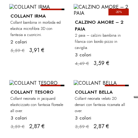
-30%
-20%
BAMBINA
COLLANT IRMA
CALZINO AMORE – 2
Collant bambina in morbida ed
elastica microfibra 3D con
PAIA
fantasia a cuoricini.
2 paia – calzini bambina in
2 colori
filanca con bordo pizzo in
caviglia.
3,91 €
5,59 €
3 colori
3,59 €
4,49 €
-20%
-20%
NEONATA
NEO
COLLANT TESORO
COLLANT BELLA
Collant neonata in jacquard
Collant neonata velato 20
elasticizzato con fantasia floreale
denari con fantasia ricamata all
all over.
over.
3 colori
3 colori
2,87 €
2,87 €
3,59 €
3,59 €