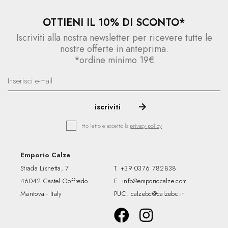
OTTIENI IL 10% DI SCONTO*
Iscriviti alla nostra newsletter per ricevere tutte le
nostre offerte in anteprima.
*ordine minimo 19€
Ho letto e accetto la
privacy policy
Emporio Calze
Strada Lisnetta, 7
T.
+39 0376 782838
46042 Castel Goffredo
E.
info@emporiocalze.com
Mantova - Italy
PUC.
calzebc@calzebc.it