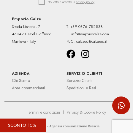
Ho letto e accetto la
privacy policy
Emporio Calze
Strada Lisnetta, 7
T.
+39 0376 782838
46042 Castel Goffredo
E.
info@emporiocalze.com
Mantova - Italy
PUC.
calzebc@calzebc.it
AZIENDA
SERVIZIO CLIENTI
Chi Siamo
Servizio Clienti
Area commercianti
Spedizioni e Resi
Termini e condizioni
|
Privacy & Cookie Policy
SCONTO 10%
Up&Up - Agenzia comunicazione Brescia