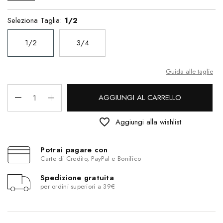
Seleziona Taglia:
1/2
1/2
3/4
Guida alle taglie
AGGIUNGI AL CARRELLO
favorite_border
Aggiungi alla wishlist
Potrai pagare con
Carte di Credito, PayPal e Bonifico
Spedizione gratuita
per ordini superiori a 39€