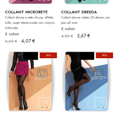
COLLANT MICRORETE
COLLANT DRESDA
Collant donna a rete chiusa, effetto
Collant donna velato 20 denari con
tulle, super elasticizzata con corpino
pois all over.
tuttonudo.
2 colori
2 colori
3,67 €
4,59 €
4,07 €
5,09 €
-50%
-50%