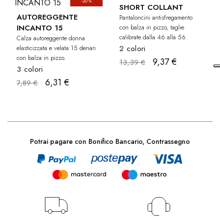
-20%
-30%
CU
SHORT COLLANT
AUTOREGGENTE
Pantaloncini antisfregamento
INCANTO 15
con balza in pizzo, taglie
calibrate dalla 46 alla 56.
Calza autoreggente donna
elasticizzata e velata 15 denari
2 colori
con balza in pizzo.
9,37 €
13,39 €
3 colori
6,31 €
7,89 €
Potrai pagare con Bonifico Bancario, Contrassegno