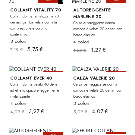
8-10 MMHG
COLLANT VITALITY 70
AUTOREGGENTE
Collant donna rivitalizzante 70
MARLENE 20
denari, gamba velata con alta
Calza autoreggente donna
compressione e corpino
comoda e velata 20 denari con
contenitivo.
bordo elastico.
3 colori
4 colori
5,75 €
1,27 €
7,19 €
1,59 €
-20%
-20%
COLLANT EVER 40
CALZA VALERIE 20
Collant donna velato 40 denari
Calza per reggicalze donna
ad effetto opaco e leggermente
comoda e velata 20 denari con
rivitalizzante.
bordo elastico.
4 colori
3 colori
3,27 €
4,07 €
4,09 €
5,09 €