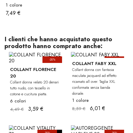
1 colore
7,49 €
I clienti che hanno acquistato questo
prodotto hanno comprato anche:
-20%
-30%
CU
COLLANT FABY XXL
COLLANT FLORENCE
Collant donna con fantasia
20
maculata jacquard ad effetto
ricamato all over. Taglia XXL
Collant donna velato 20 denari
conformata senza banda
tutto nudo, con tassello in
dorsale.
cotone e cucitura piatta.
1 colore
6 colori
6,01 €
3,59 €
8,59 €
4,49 €
-20%
-20%