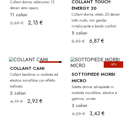
COLLANT TOUCH
Collant donna velatissimo 15
denari semi opaco.
ENERGY 20
11 colori
Collant donna velato 20 denari
tutto nudo, con gamba
2,15 €
2,69 €
rivitalizzante e bordo comfort.
5 colori
6,87 €
8,59 €
-30%
-20%
BAMBINA
COLLANT CAMI
SOTTOPIEDE MORBI
Collant bambina in morbida ed
elastica microfibra con effetto
MICRO
traforato.
Soletta donna salvapiede in
2 colori
morbida microfibra, elastica e
igienica, unisex.
2,93 €
4,19 €
3 colori
3,43 €
4,29 €