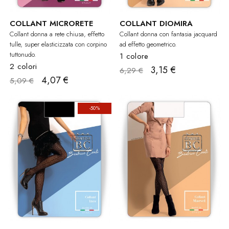
COLLANT MICRORETE
COLLANT DIOMIRA
Collant donna a rete chiusa, effetto
Collant donna con fantasia jacquard
tulle, super elasticizzata con corpino
ad effetto geometrico.
tuttonudo.
1 colore
2 colori
3,15 €
6,29 €
4,07 €
5,09 €
-50%