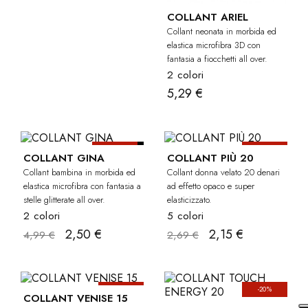
COLLANT ARIEL
Collant neonata in morbida ed
elastica microfibra 3D con
fantasia a fiocchetti all over.
2 colori
5,29 €
-50%
-20%
BAMBINA
COLLANT GINA
COLLANT PIÙ 20
Collant bambina in morbida ed
Collant donna velato 20 denari
elastica microfibra con fantasia a
ad effetto opaco e super
stelle glitterate all over.
elasticizzato.
2 colori
5 colori
2,50 €
2,15 €
4,99 €
2,69 €
-20%
-20%
COLLANT VENISE 15