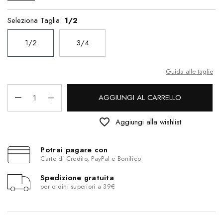
Seleziona Taglia:
1/2
1/2
3/4
Guida alle taglie
AGGIUNGI AL CARRELLO
favorite_border
Aggiungi alla wishlist
Potrai pagare con
Carte di Credito, PayPal e Bonifico
Spedizione gratuita
per ordini superiori a 39€