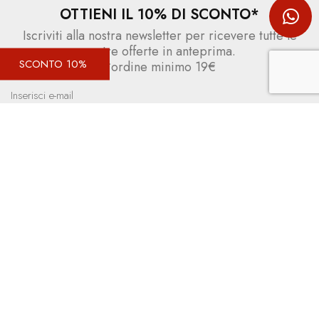
OTTIENI IL 10% DI SCONTO*
Iscriviti alla nostra newsletter per ricevere tutte le
nostre offerte in anteprima.
SCONTO 10%
*ordine minimo 19€
Ho letto e accetto la
privacy policy
Emporio Calze
Strada Lisnetta, 7
T.
+39 0376 782838
46042 Castel Goffredo
E.
info@emporiocalze.com
Mantova - Italy
PUC.
calzebc@calzebc.it
Ho letto e accetto la
privacy policy