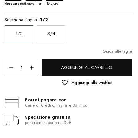
Nero/argento
Nero/glitter
Nero/oro
Seleziona Taglia:
1/2
1/2
3/4
Guida alle taglie
AGGIUNGI AL CARRELLO
favorite_border
Aggiungi alla wishlist
Potrai pagare con
Carte di Credito, PayPal e Bonifico
Spedizione gratuita
per ordini superiori a 39€