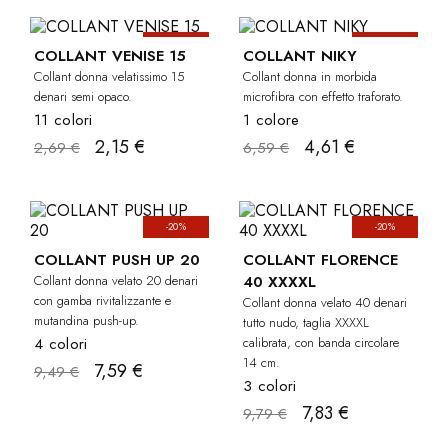
-20%
-30%
COLLANT VENISE 15
COLLANT NIKY
Collant donna velatissimo 15
Collant donna in morbida
denari semi opaco.
microfibra con effetto traforato.
11 colori
1 colore
2,15 €
4,61 €
2,69 €
6,59 €
-20%
-20%
CU
COLLANT PUSH UP 20
COLLANT FLORENCE
Collant donna velato 20 denari
40 XXXXL
con gamba rivitalizzante e
Collant donna velato 40 denari
mutandina push-up.
tutto nudo, taglia XXXXL
4 colori
calibrata, con banda circolare
14 cm.
7,59 €
9,49 €
3 colori
7,83 €
9,79 €