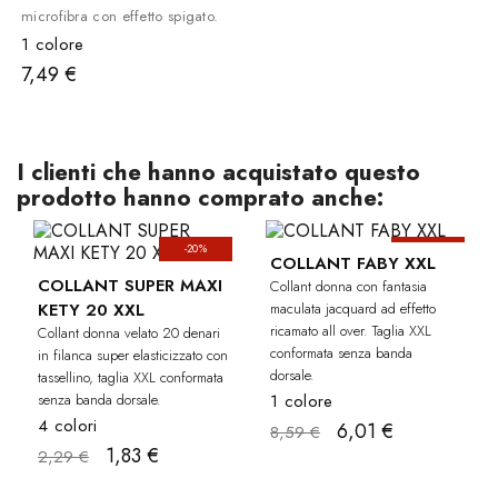
microfibra con effetto spigato.
1 colore
7,49 €
I clienti che hanno acquistato questo
prodotto hanno comprato anche:
-20%
-30%
CURVY
CU
COLLANT FABY XXL
COLLANT SUPER MAXI
Collant donna con fantasia
KETY 20 XXL
maculata jacquard ad effetto
ricamato all over. Taglia XXL
Collant donna velato 20 denari
conformata senza banda
in filanca super elasticizzato con
dorsale.
tassellino, taglia XXL conformata
senza banda dorsale.
1 colore
4 colori
6,01 €
8,59 €
1,83 €
2,29 €