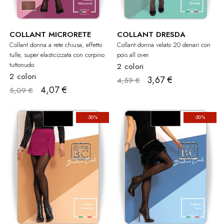
COLLANT MICRORETE
COLLANT DRESDA
Collant donna a rete chiusa, effetto
Collant donna velato 20 denari con
tulle, super elasticizzata con corpino
pois all over.
tuttonudo.
2 colori
2 colori
3,67 €
4,59 €
4,07 €
5,09 €
-50%
-50%