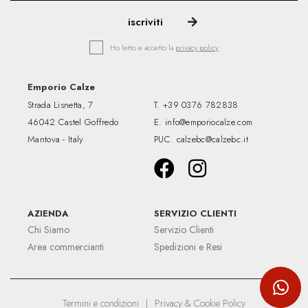
Ho letto e accetto la
privacy policy
Emporio Calze
Strada Lisnetta, 7
T.
+39 0376 782838
46042 Castel Goffredo
E.
info@emporiocalze.com
Mantova - Italy
PUC.
calzebc@calzebc.it
AZIENDA
SERVIZIO CLIENTI
Chi Siamo
Servizio Clienti
Area commercianti
Spedizioni e Resi
Termini e condizioni
|
Privacy & Cookie Policy