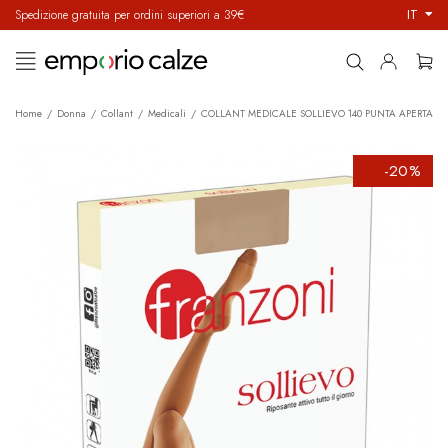
IT
Spedizione gratuita per ordini superiori a 39€
navigazione
☰
Toggle
Home
Donna
Collant
Medicali
COLLANT MEDICALE SOLLIEVO 140 PUNTA APERTA
-20%