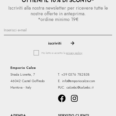
OTTIENI IL 10% DI SCONTO*
Iscriviti alla nostra newsletter per ricevere tutte le
nostre offerte in anteprima.
*ordine minimo 19€
Ho letto e accetto la
privacy policy
Emporio Calze
Strada Lisnetta, 7
T.
+39 0376 782838
46042 Castel Goffredo
E.
info@emporiocalze.com
Mantova - Italy
PUC.
calzebc@calzebc.it
AZIENDA
SERVIZIO CLIENTI