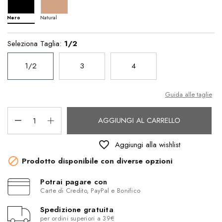
Nero
Natural
Seleziona Taglia:
1/2
1/2
3
4
Guida alle taglie
AGGIUNGI AL CARRELLO
favorite_border
Aggiungi alla wishlist

Prodotto disponibile con diverse opzioni
Potrai pagare con
Carte di Credito, PayPal e Bonifico
Spedizione gratuita
per ordini superiori a 39€