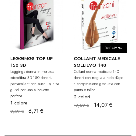
18-21 MMHG
LEGGINGS TOP UP
COLLANT MEDICALE
150 3D
SOLLIEVO 140
Leggings donna in morbida
Collant donna medicale 140
microfibra 3D 150 denari,
denari con maglia a nido d’ape
pantacollant con push-up, alza
a compressione graduata con
glutei per una silhouette
punta e tallon
perfetta.
2 colori
1 colore
14,07 €
17,59 €
6,71 €
9,59 €