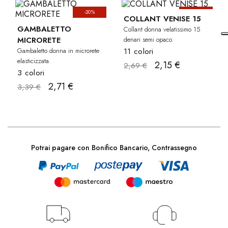
-20%
-20%
COLLANT VENISE 15
GAMBALETTO
Collant donna velatissimo 15
MICRORETE
denari semi opaco.
Gambaletto donna in microrete
11 colori
elasticizzata.
2,15 €
2,69 €
3 colori
2,71 €
3,39 €
Potrai pagare con Bonifico Bancario, Contrassegno