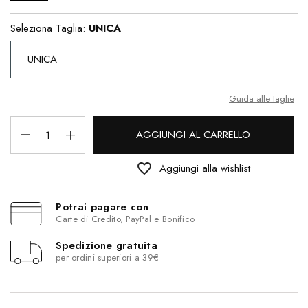
Seleziona Taglia:
UNICA
UNICA
Guida alle taglie
AGGIUNGI AL CARRELLO
favorite_border
Aggiungi alla wishlist
Potrai pagare con
Carte di Credito, PayPal e Bonifico
Spedizione gratuita
per ordini superiori a 39€