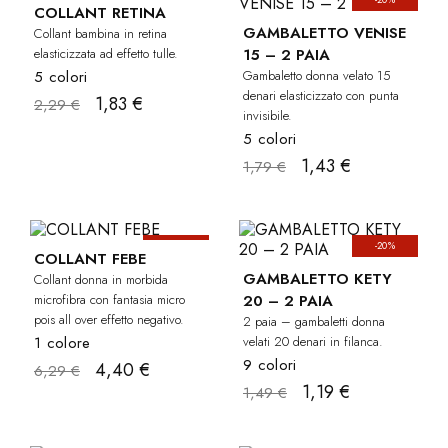
BAMBINA
COLLANT RETINA
GAMBALETTO VENISE
Collant bambina in retina
elasticizzata ad effetto tulle.
15 – 2 PAIA
5 colori
Gambaletto donna velato 15
denari elasticizzato con punta
1,83 €
2,29 €
invisibile.
5 colori
1,43 €
1,79 €
-30%
-20%
COLLANT FEBE
GAMBALETTO KETY
Collant donna in morbida
microfibra con fantasia micro
20 – 2 PAIA
pois all over effetto negativo.
2 paia – gambaletti donna
1 colore
velati 20 denari in filanca.
9 colori
4,40 €
6,29 €
1,19 €
1,49 €