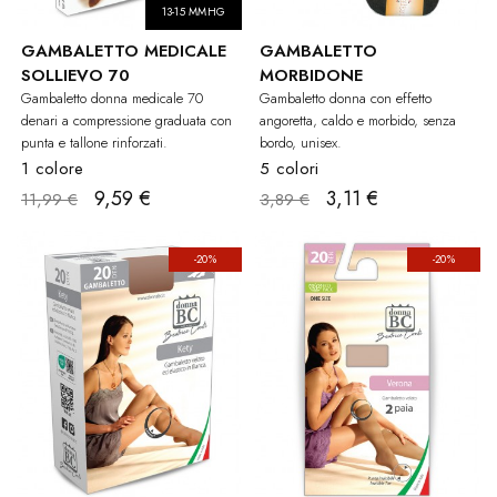
13-15 MMHG
GAMBALETTO MEDICALE
GAMBALETTO
SOLLIEVO 70
MORBIDONE
Gambaletto donna medicale 70
Gambaletto donna con effetto
denari a compressione graduata con
angoretta, caldo e morbido, senza
punta e tallone rinforzati.
bordo, unisex.
1 colore
5 colori
9,59 €
3,11 €
11,99 €
3,89 €
-20%
-20%