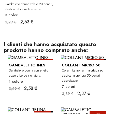
Gambaletto donna velato 20 denari,
elasticizzato e rivitalizzante.
3 colori
2,63 €
3,29 €
I clienti che hanno acquistato questo
prodotto hanno comprato anche:
-30%
-30%
BAM
GAMBALETTO INES
COLLANT MICRO 50
Gambaletto donna con effetto
Collant bambina in morbida ed
pizzo e bordo merlatura.
elastica microfibra 50 denari
elasticizzato.
1 colore
7 colori
2,58 €
3,69 €
2,37 €
3,39 €
-20%
-20%