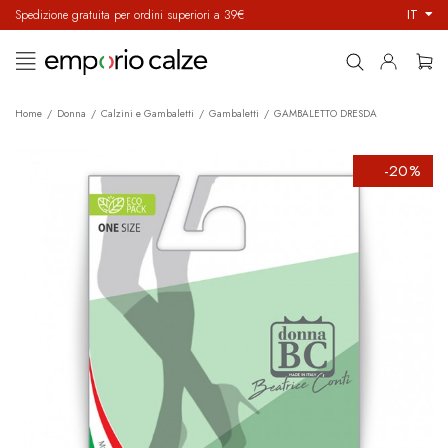
IT
Spedizione gratuita per ordini superiori a 39€
navigazione
☰
Toggle
Home
Donna
Calzini e Gambaletti
Gambaletti
GAMBALETTO DRESDA
-20%