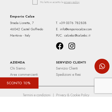
Ho letto e accetto la
privacy policy
Emporio Calze
Strada Lisnetta, 7
T.
+39 0376 782838
46042 Castel Goffredo
E.
info@emporiocalze.com
Mantova - Italy
PUC.
calzebc@calzebc.it
AZIENDA
SERVIZIO CLIENTI
Chi Siamo
Servizio Clienti
Area commercianti
Spedizioni e Resi
SCONTO 10%
Termini e condizioni
|
Privacy & Cookie Policy
Up&Up - Agenzia comunicazione Brescia