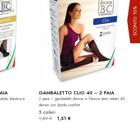
SCONTO 10%
AIA
GAMBALETTO CLIO 40 – 2 PAIA
bile, elastica e
2 paia – gambaletti donna in filanca semi velato 40
denari con bordo comfort.
5 colori
1,89 €
1,51 €