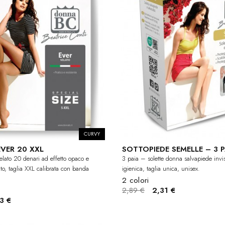
CURVY
VER 20 XXL
SOTTOPIEDE SEMELLE – 3 P
elato 20 denari ad effetto opaco e
3 paia – solette donna salvapiede invisi
ato, taglia XXL calibrata con banda
igienica, taglia unica, unisex.
2 colori
2,89 €
2,31 €
3 €