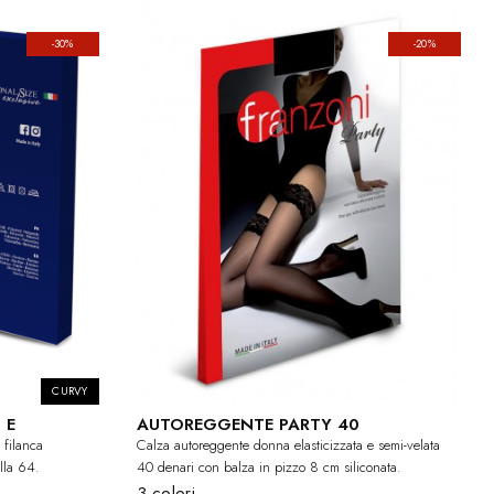
-30%
-20%
CURVY
 E
AUTOREGGENTE PARTY 40
 filanca
Calza autoreggente donna elasticizzata e semi-velata
alla 64.
40 denari con balza in pizzo 8 cm siliconata.
3 colori