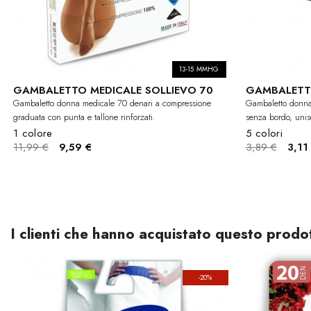
13-15 MMHG
GAMBALETTO MEDICALE SOLLIEVO 70
GAMBALETT
Gambaletto donna medicale 70 denari a compressione
Gambaletto donna 
graduata con punta e tallone rinforzati.
senza bordo, unis
1 colore
5 colori
11,99 €
9,59 €
3,89 €
3,11
I clienti che hanno acquistato questo prod
-20%