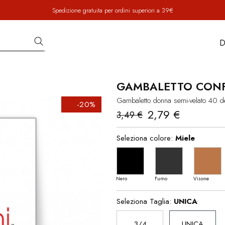
Spedizione gratuita per ordini superiori a 39€
D
GAMBALETTO CONF
Gambaletto donna semi-velato 40 de
-20%
2,79 €
3,49 €
Seleziona colore:
Miele
Nero
Fumo
Visone
Seleziona Taglia:
UNICA
3/4
UNICA