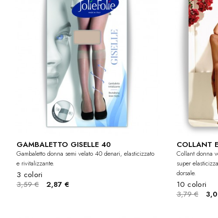
GAMBALETTO GISELLE 40
COLLANT E
Gambaletto donna semi velato 40 denari, elasticizzato
Collant donna v
e rivitalizzante.
super elasticizz
dorsale.
3 colori
3,59 €
2,87 €
10 colori
3,79 €
3,0