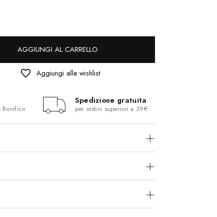
AGGIUNGI AL CARRELLO
favorite_border
Aggiungi alla wishlist
Spedizione gratuita
e Bonifico
per ordini superiori a 39€