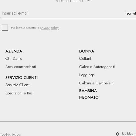
*ordine minimo 19€
Ho letto e accetto la
privacy policy
AZIENDA
DONNA
Chi Siamo
Collant
Area commercianti
Calze e Autoreggenti
Leggings
SERVIZIO CLIENTI
Calzini e Gambaletti
Servizio Clienti
BAMBINA
Spedizioni e Resi
NEONATO
Up&Up -
Cookie Policy