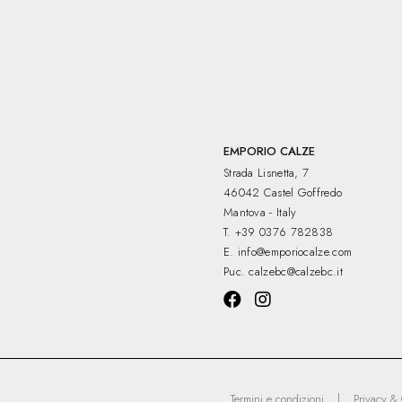
EMPORIO CALZE
Strada Lisnetta, 7
46042 Castel Goffredo
Mantova - Italy
T.
+39 0376 782838
E.
info@emporiocalze.com
Puc.
calzebc@calzebc.it
|
Termini e condizioni
Privacy & 