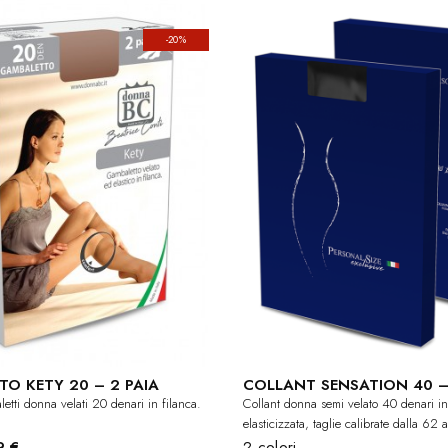
-20%
O KETY 20 – 2 PAIA
COLLANT SENSATION 40 –
tti donna velati 20 denari in filanca.
Collant donna semi velato 40 denari in
elasticizzata, taglie calibrate dalla 62 
9 €
2 colori