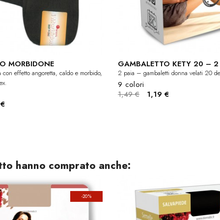
O MORBIDONE
GAMBALETTO KETY 20 – 2 
con effetto angoretta, caldo e morbido,
2 paia – gambaletti donna velati 20 den
ex.
9 colori
1,49 €
1,19 €
 €
otto hanno comprato anche:
-20%