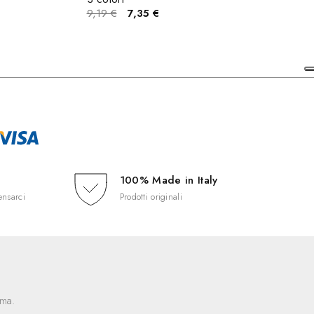
9,19 €
7,35 €
100% Made in Italy
ensarci
Prodotti originali
ima.