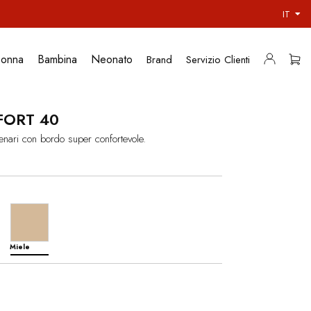
IT
onna
Bambina
Neonato
Brand
Servizio Clienti
ORT 40
nari con bordo super confortevole.
Miele