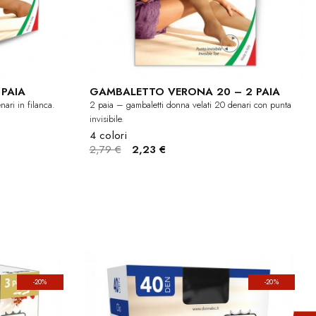
PAIA
GAMBALETTO VERONA 20 – 2 PAIA
ari in filanca.
2 paia – gambaletti donna velati 20 denari con punta
invisibile.
4 colori
2,79 €
2,23 €
-20%
-20%