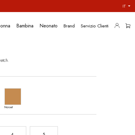
IT
onna
Bambina
Neonato
Brand
Servizio Clienti
retch.
Noiset
4
5