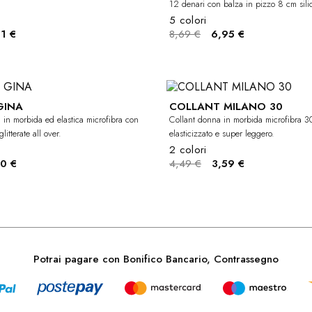
12 denari con balza in pizzo 8 cm sili
5 colori
1 €
8,69 €
6,95 €
GINA
COLLANT MILANO 30
-50%
BAMBINA
 in morbida ed elastica microfibra con
Collant donna in morbida microfibra 3
glitterate all over.
elasticizzato e super leggero.
2 colori
0 €
4,49 €
3,59 €
Potrai pagare con Bonifico Bancario, Contrassegno