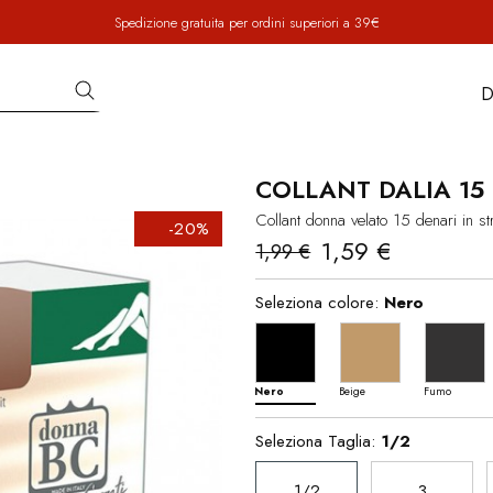
Spedizione gratuita per ordini superiori a 39€
D
COLLANT DALIA 15
Collant donna velato 15 denari in st
-20%
1,59 €
1,99 €
Seleziona colore:
Nero
Nero
Beige
Fumo
Seleziona Taglia:
1/2
1/2
3