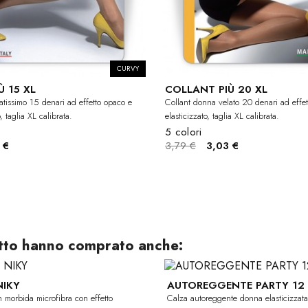
CURVY
 15 XL
COLLANT PIÙ 20 XL
atissimo 15 denari ad effetto opaco e
Collant donna velato 20 denari ad effe
, taglia XL calibrata.
elasticizzato, taglia XL calibrata.
5 colori
 €
3,79 €
3,03 €
otto hanno comprato anche:
IKY
AUTOREGGENTE PARTY 12
-30%
 morbida microfibra con effetto
Calza autoreggente donna elasticizzata