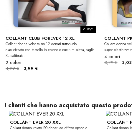
CURVY
COLLANT CLUB FOREVER 12 XL
COLLANT PIÙ
Collant donna velatissimo 12 denari tuttonudo
Collant donna vel
elasticizzato con tassello in cotone e cucitura piatta, taglia
super elasticizzato
XL calibrata.
4 colori
2 colori
3,79 €
3,03
4,99 €
3,99 €
I clienti che hanno acquistato questo prod
COLLANT EVER 20 XXL
COLLANT N
-20%
CURVY
Collant donna velato 20 denari ad effetto opaco e
Collant donna in