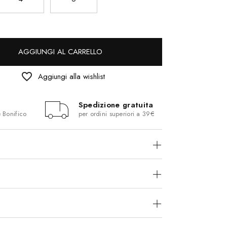
AGGIUNGI AL CARRELLO
favorite_border
Aggiungi alla wishlist
Spedizione gratuita
e Bonifico
per ordini superiori a 39€