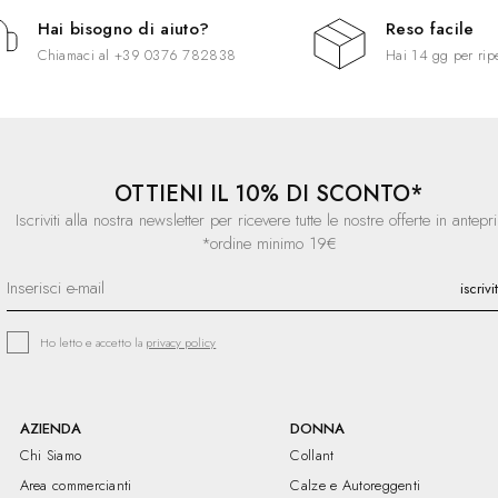
Hai bisogno di aiuto?
Reso facile
Chiamaci al
+39 0376 782838
Hai 14 gg per rip
OTTIENI IL 10% DI SCONTO*
Iscriviti alla nostra newsletter per ricevere tutte le nostre offerte in antepr
*ordine minimo 19€
Ho letto e accetto la
privacy policy
AZIENDA
DONNA
Chi Siamo
Collant
Area commercianti
Calze e Autoreggenti