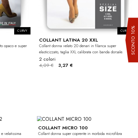
SCONTO 10%
CURVY
CURVY
COLLANT LATINA 20 XXL
tto opaco e super
Collant donna velato 20 denari in filanca super
elasticizzato, taglia XXL calibrata con banda dorsale.
2 colori
4,09 €
3,27 €
COLLANT MICRO 100
-20%
-20%
 e velatissima
Collant donna super coprente in morbida microfibra