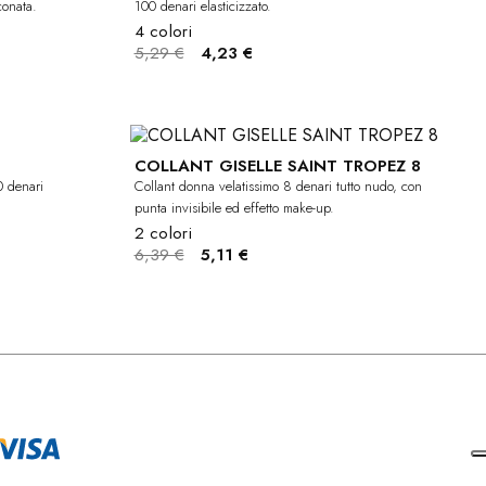
conata.
100 denari elasticizzato.
4 colori
5,29 €
4,23 €
COLLANT GISELLE SAINT TROPEZ 8
-20%
-20%
0 denari
Collant donna velatissimo 8 denari tutto nudo, con
punta invisibile ed effetto make-up.
2 colori
6,39 €
5,11 €