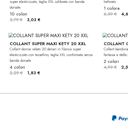
super elasticizzato, taglia XXL calibrata con banda
traforato.
dorsale.
1 colore
10 colori
6,59 €
4,6
3,79 €
3,03 €
COLLANT SUPER MAXI KETY 20 XXL
COLLANT 
-20%
CURVY
Collant donna velato 20 denari in filanca super
Collant bambina
elasticizzato con tassellino, taglia XXL conformata senza
fantasia a stelle 
banda dorsale.
2 colori
4 colori
4,99 €
2,5
2,29 €
1,83 €