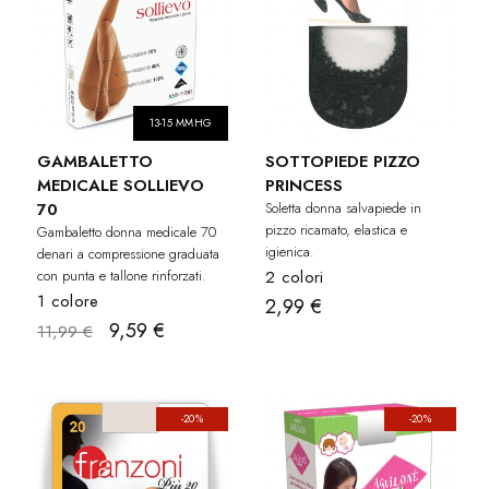
13-15 MMHG
GAMBALETTO
SOTTOPIEDE PIZZO
MEDICALE SOLLIEVO
PRINCESS
70
Soletta donna salvapiede in
pizzo ricamato, elastica e
Gambaletto donna medicale 70
igienica.
denari a compressione graduata
con punta e tallone rinforzati.
2 colori
1 colore
2,99 €
9,59 €
11,99 €
-20%
-20%