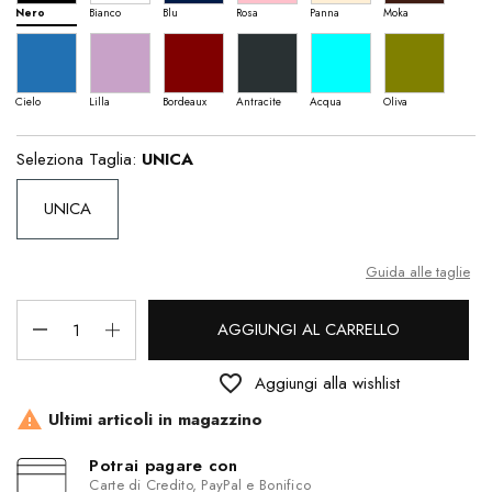
Nero
Bianco
Blu
Rosa
Panna
Moka
Cielo
Lilla
Bordeaux
Antracite
Acqua
Oliva
Seleziona Taglia:
UNICA
UNICA
Guida alle taglie
AGGIUNGI AL CARRELLO
favorite_border
Aggiungi alla wishlist

Ultimi articoli in magazzino
Potrai pagare con
Carte di Credito, PayPal e Bonifico