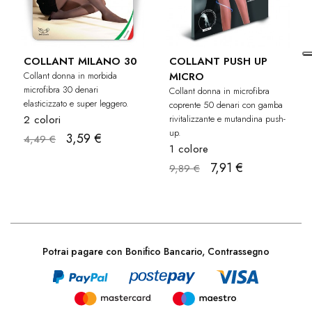
COLLANT MILANO 30
COLLANT PUSH UP
Collant donna in morbida
MICRO
microfibra 30 denari
Collant donna in microfibra
elasticizzato e super leggero.
coprente 50 denari con gamba
2 colori
rivitalizzante e mutandina push-
up.
3,59 €
4,49 €
1 colore
7,91 €
9,89 €
Potrai pagare con Bonifico Bancario, Contrassegno