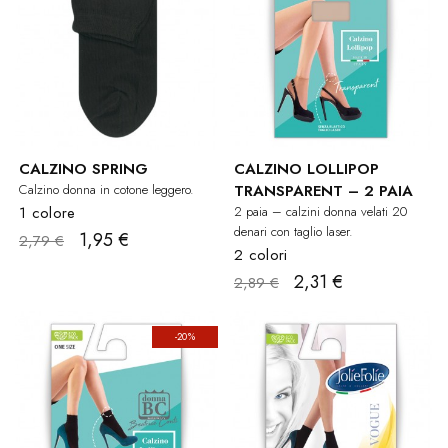
CALZINO SPRING
CALZINO LOLLIPOP
Calzino donna in cotone leggero.
TRANSPARENT – 2 PAIA
1 colore
2 paia – calzini donna velati 20
denari con taglio laser.
1,95 €
2,79 €
2 colori
2,31 €
2,89 €
-20%