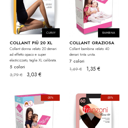
CURVY
BAMBINA
COLLANT PIÙ 20 XL
COLLANT GRAZIOSA
Collant donna velato 20 denari
Collant bambina velato 40
ad effetto opaco e super
denari tinta unita.
elasticizzato, taglia XL calibrata.
7 colori
5 colori
1,35 €
1,69 €
3,03 €
3,79 €
-20%
-20%