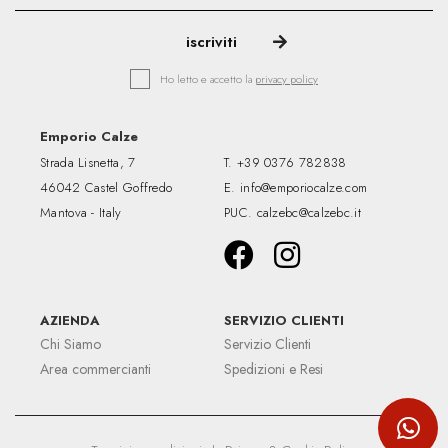
Ho letto e accetto la
privacy policy
Emporio Calze
Strada Lisnetta, 7
T.
+39 0376 782838
46042 Castel Goffredo
E.
info@emporiocalze.com
Mantova - Italy
PUC.
calzebc@calzebc.it
AZIENDA
SERVIZIO CLIENTI
Chi Siamo
Servizio Clienti
Area commercianti
Spedizioni e Resi