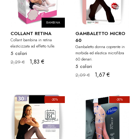
BAMBINA
COLLANT RETINA
GAMBALETTO MICRO
Collant bambina in retina
60
elasticizzata ad effetto tulle.
Gambaletto donna coprente in
5 colori
morbida ed elastica microfibra
60 denari.
1,83 €
2,29 €
5 colori
1,67 €
2,09 €
-20%
-20%