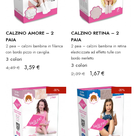
CALZINO AMORE – 2
CALZINO RETINA – 2
PAIA
PAIA
2 paia – calzini bambina in filanca
2 paia – calzini bambina in retina
con bordo pizzo in caviglia.
elasticizzata ad effetto tulle con
bordo merletto.
3 colori
3 colori
3,59 €
4,49 €
1,67 €
2,39 €
-30%
-20%