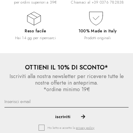
per ordini superiori a 39€
Chiamaci al
+39 0376 782838
Reso facile
100% Made in Italy
Hai 14 gg per ripensarci
Prodotti originali
OTTIENI IL 10% DI SCONTO*
Iscriviti alla nostra newsletter per ricevere tutte le
nostre offerte in anteprima.
*ordine minimo 19€
Ho letto e accetto la
privacy policy