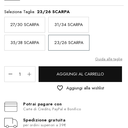
Seleziona Taglia:
23/26 SCARPA
27/30 SCARPA
31/34 SCARPA
35/38 SCARPA
23/26 SCARPA
Guida alle taglie
AGGIUNGI AL CARRELLO
favorite_border
Aggiungi alla wishlist
Potrai pagare con
Carte di Credito, PayPal e Bonifico
Spedizione gratuita
per ordini superiori a 39€