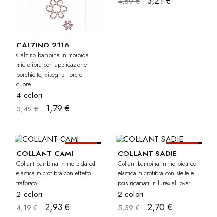
3,21 €
4,59 €
CALZINO 2116
Calzino bambina in morbida
microfibra con applicazione
borchiette, disegno fiore o
cuore.
4 colori
1,79 €
3,49 €
-30%
-50%
BAMBINA
BAM
COLLANT CAMI
COLLANT SADIE
Collant bambina in morbida ed
Collant bambina in morbida ed
elastica microfibra con effetto
elastica microfibra con stelle e
traforato.
pois ricamati in lurex all over.
2 colori
2 colori
2,93 €
2,70 €
4,19 €
5,39 €