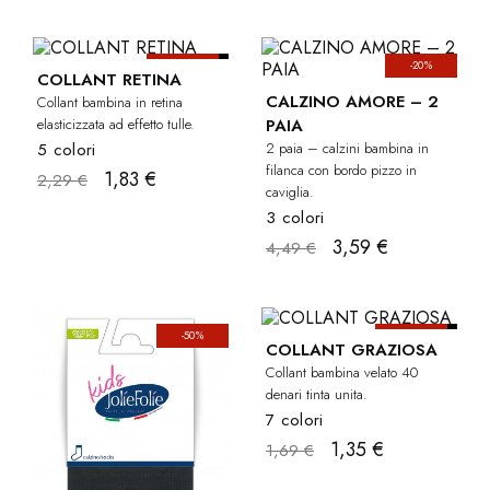
-20%
-20%
BAMBINA
COLLANT RETINA
CALZINO AMORE – 2
Collant bambina in retina
elasticizzata ad effetto tulle.
PAIA
5 colori
2 paia – calzini bambina in
filanca con bordo pizzo in
1,83 €
2,29 €
caviglia.
3 colori
3,59 €
4,49 €
-50%
-20%
BAM
COLLANT GRAZIOSA
Collant bambina velato 40
denari tinta unita.
7 colori
1,35 €
1,69 €