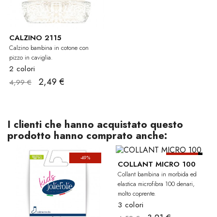
CALZINO 2115
Calzino bambina in cotone con
pizzo in caviglia.
2 colori
2,49 €
4,99 €
I clienti che hanno acquistato questo
prodotto hanno comprato anche:
-49%
-30%
BAM
COLLANT MICRO 100
Collant bambina in morbida ed
elastica microfibra 100 denari,
molto coprente.
3 colori