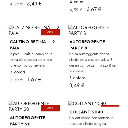
4 colori
3,43 €
4,29 €
3,67 €
4,59 €
-30%
CALZINO RETINA – 2
AUTOREGGENTE
PAIA
PARTY 8
2 paia – calzini bambina in
Calza autoreggente donna
retina elasticizzata ad effetto
elasticizzata e super velata 8
tulle con bordo merletto.
denari con balza in pizzo 8 cm
siliconata.
3 colori
1 colore
1,67 €
2,39 €
8,49 €
-20%
-50%
COLLANT 2040
AUTOREGGENTE
Collant donna con fantasia in
PARTY 20
pizzo ad effetto parigina.