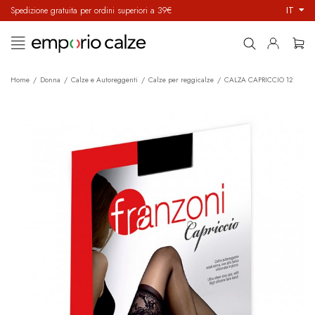
IT
Spedizione gratuita per ordini superiori a 39€
navigazione
☰
Toggle
Home
Donna
Calze e Autoreggenti
Calze per reggicalze
CALZA CAPRICCIO 12