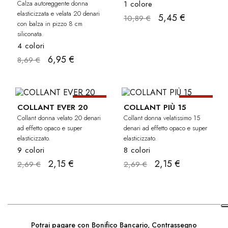
Calza autoreggente donna
1 colore
elasticizzata e velata 20 denari
5,45 €
10,89 €
con balza in pizzo 8 cm
siliconata.
4 colori
6,95 €
8,69 €
-20%
-20%
COLLANT EVER 20
COLLANT PIÙ 15
Collant donna velato 20 denari
Collant donna velatissimo 15
ad effetto opaco e super
denari ad effetto opaco e super
elasticizzato.
elasticizzato.
9 colori
8 colori
2,15 €
2,15 €
2,69 €
2,69 €
Potrai pagare con Bonifico Bancario, Contrassegno