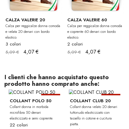
CALZA VALERIE 20
CALZA VALERIE 60
Calza per reggicalze donna comoda
Calza per reggicalze donna comoda
e velata 20 denari con bordo
e coprente 60 denari con bordo
elastico.
elastico.
3 colori
2 colori
4,07 €
4,07 €
5,09 €
5,09 €
I clienti che hanno acquistato questo
prodotto hanno comprato anche:
-20%
-20%
COLLANT POLO 50
COLLANT CLUB 20
Collant donna in morbida
Collant donna velato 20 denari
microfibra 50 denari
tuttonudo elasticizzato con
elasticizzato e semi coprente.
tassello in cotone e cucitura
piatta.
22 colori