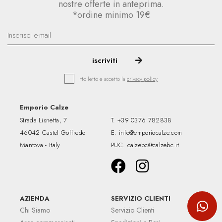
nostre offerte in anteprima.
*ordine minimo 19€
Ho letto e accetto la
privacy policy
Emporio Calze
Strada Lisnetta, 7
T.
+39 0376 782838
46042 Castel Goffredo
E.
info@emporiocalze.com
Mantova - Italy
PUC.
calzebc@calzebc.it
AZIENDA
SERVIZIO CLIENTI
Chi Siamo
Servizio Clienti