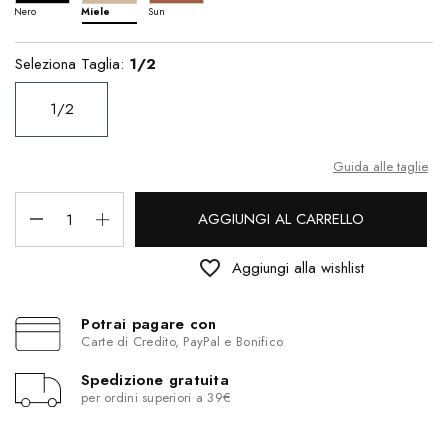
Nero
Miele
Sun
Seleziona Taglia:
1/2
1/2
Guida alle taglie
AGGIUNGI AL CARRELLO
favorite_border
Aggiungi alla wishlist
Potrai pagare con
Carte di Credito, PayPal e Bonifico
Spedizione gratuita
per ordini superiori a 39€