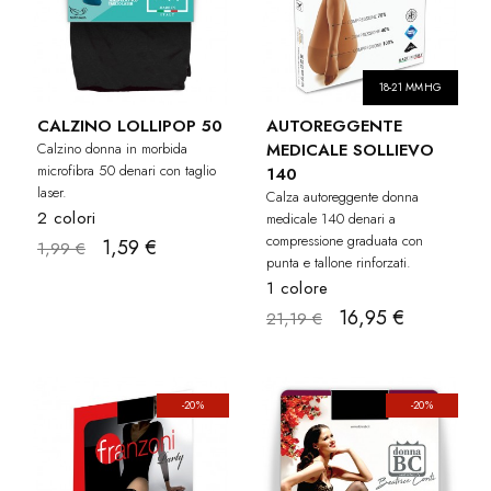
18-21 MMHG
CALZINO LOLLIPOP 50
AUTOREGGENTE
Calzino donna in morbida
MEDICALE SOLLIEVO
microfibra 50 denari con taglio
140
laser.
Calza autoreggente donna
2 colori
medicale 140 denari a
compressione graduata con
1,59 €
1,99 €
punta e tallone rinforzati.
1 colore
16,95 €
21,19 €
-20%
-20%