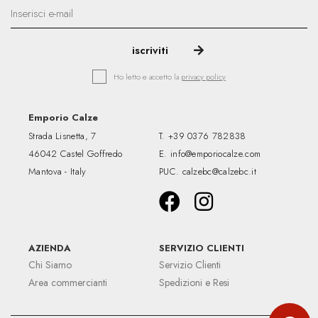
Ho letto e accetto la
privacy policy
Emporio Calze
Strada Lisnetta, 7
T.
+39 0376 782838
46042 Castel Goffredo
E.
info@emporiocalze.com
Mantova - Italy
PUC.
calzebc@calzebc.it
AZIENDA
SERVIZIO CLIENTI
Chi Siamo
Servizio Clienti
Area commercianti
Spedizioni e Resi