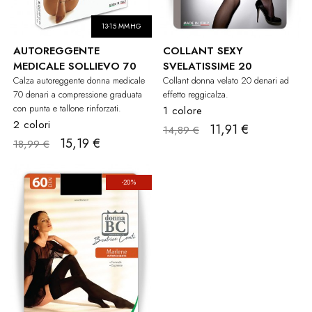
13-15 MMHG
AUTOREGGENTE
COLLANT SEXY
MEDICALE SOLLIEVO 70
SVELATISSIME 20
Calza autoreggente donna medicale
Collant donna velato 20 denari ad
70 denari a compressione graduata
effetto reggicalza.
con punta e tallone rinforzati.
1 colore
2 colori
11,91 €
14,89 €
15,19 €
18,99 €
-20%