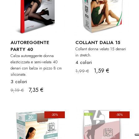
AUTOREGGENTE
COLLANT DALIA 15
PARTY 40
Collant donna velato 15 denari
in stretch.
Calza autoreggente donna
elasticizzata e semi-velata 40
4 colori
denari con balza in pizzo 8 cm
1,59 €
1,99 €
siliconata.
3 colori
7,35 €
9,19 €
-20%
-50%