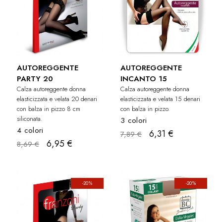
AUTOREGGENTE
AUTOREGGENTE
PARTY 20
INCANTO 15
Calza autoreggente donna
Calza autoreggente donna
elasticizzata e velata 20 denari
elasticizzata e velata 15 denari
con balza in pizzo 8 cm
con balza in pizzo.
siliconata.
3 colori
4 colori
6,31 €
7,89 €
6,95 €
8,69 €
-20%
-20%