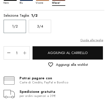
Nero
Blu
Visone
Glace'
Seleziona Taglia:
1/2
1/2
3/4
Guida alle taglie
AGGIUNGI AL CARRELLO
favorite_border
Aggiungi alla wishlist
Potrai pagare con
Carte di Credito, PayPal e Bonifico
Spedizione gratuita
per ordini superiori a 39€