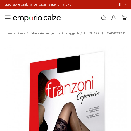
IT
Spedizione gratuita per ordini superiori a 39€
navigazione
☰
Toggle
Home
Donna
Calze e Autoreggenti
Autoreggenti
AUTOREGGENTE CAPRICCIO 12